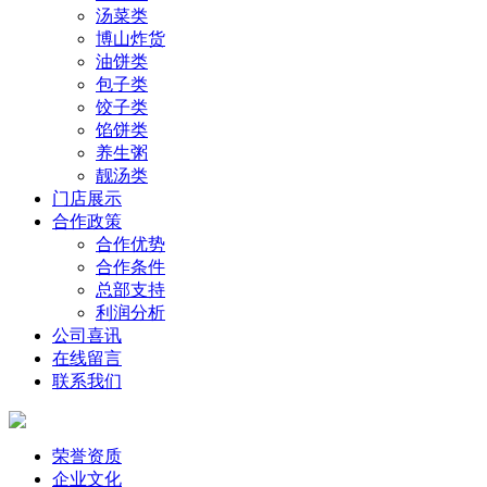
汤菜类
博山炸货
油饼类
包子类
饺子类
馅饼类
养生粥
靓汤类
门店展示
合作政策
合作优势
合作条件
总部支持
利润分析
公司喜讯
在线留言
联系我们
荣誉资质
企业文化