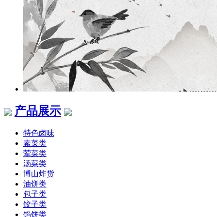
产品展示
特色卤味
素菜类
荤菜类
汤菜类
博山炸货
油饼类
包子类
饺子类
馅饼类