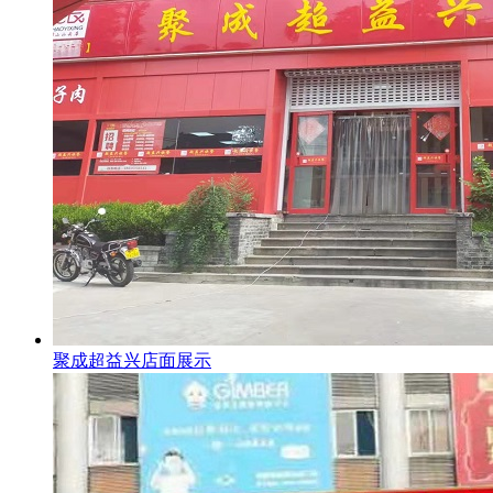
聚成超益兴店面展示