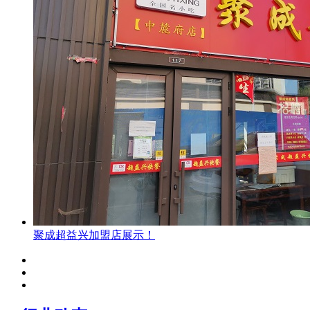
聚成超益兴加盟店展示！