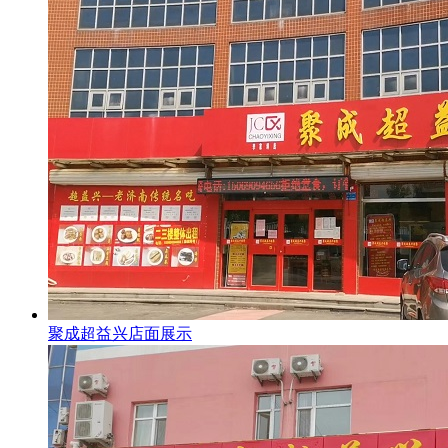
聚成超益兴店面展示