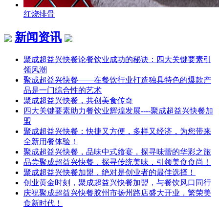
红烧排骨
新闻资讯
聚成超益兴快餐论餐饮业成功的秘诀：四大关键要素引
领风潮
聚成超益兴快餐——在餐饮行业打造独具特色的爆款产
品是一门综合性的艺术
聚成超益兴快餐，共创美食传奇
四大关键要素助力餐饮业辉煌发展----聚成超益兴快餐加
盟
聚成超益兴快餐：快捷又方便，多样又经济，为您带来
全新用餐体验！
聚成超益兴快餐，品味中式飨宴，探寻味蕾的华彩之旅
品尝聚成超益兴快餐，探寻传统美味，引领美食食尚！
聚成超益兴快餐加盟，绝对是创业者的最佳选择！
创业黄金时刻，聚成超益兴快餐加盟，与餐饮风口同行
庆祝聚成超益兴快餐胶州市扬州路店盛大开业，繁荣美
食新时代！