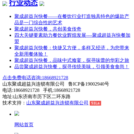
行业动态
聚成超益兴快餐——在餐饮行业打造独具特色的爆款产
品是一门综合性的艺术
聚成超益兴快餐，共创美食传奇
四大关键要素助力餐饮业辉煌发展----聚成超益兴快餐加
盟
聚成超益兴快餐：快捷又方便，多样又经济，为您带来
全新用餐体验！
聚成超益兴快餐，品味中式飨宴，探寻味蕾的华彩之旅
品尝聚成超益兴快餐，探寻传统美味，引领美食食尚！
点击免费电话咨询:18668921728
山东聚成超益兴连锁有限公司 鲁ICP备19002940号
电话:18668921728 手机:18668921728
地址:山东济南市历下区二环东路
技术支持：
山东聚成超益兴连锁有限公司
51La
网站首页