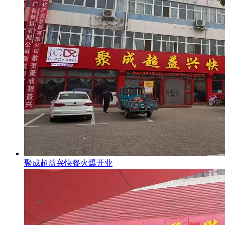
聚成超益兴快餐火爆开业