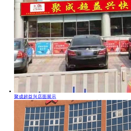
聚成超益兴店面展示