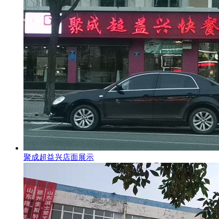
聚成超益兴店面展示