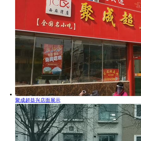
聚成超益兴店面展示