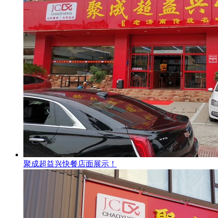
聚成超益兴快餐店面展示！