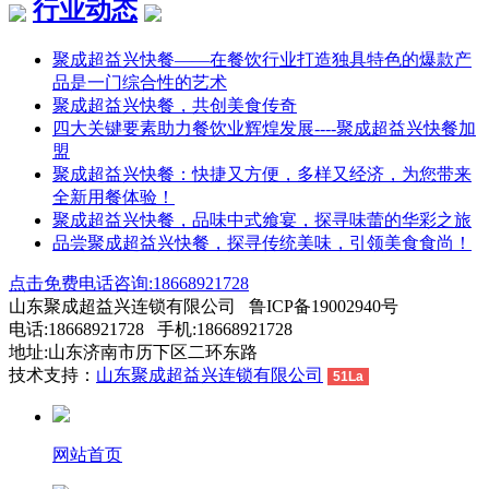
行业动态
聚成超益兴快餐——在餐饮行业打造独具特色的爆款产
品是一门综合性的艺术
聚成超益兴快餐，共创美食传奇
四大关键要素助力餐饮业辉煌发展----聚成超益兴快餐加
盟
聚成超益兴快餐：快捷又方便，多样又经济，为您带来
全新用餐体验！
聚成超益兴快餐，品味中式飨宴，探寻味蕾的华彩之旅
品尝聚成超益兴快餐，探寻传统美味，引领美食食尚！
点击免费电话咨询:18668921728
山东聚成超益兴连锁有限公司 鲁ICP备19002940号
电话:18668921728 手机:18668921728
地址:山东济南市历下区二环东路
技术支持：
山东聚成超益兴连锁有限公司
51La
网站首页