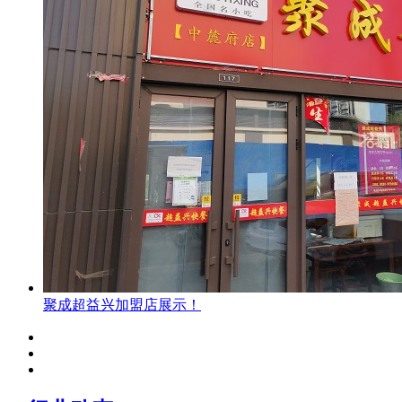
聚成超益兴加盟店展示！