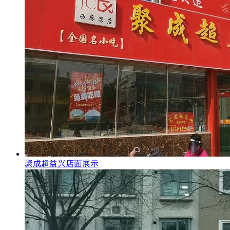
聚成超益兴店面展示