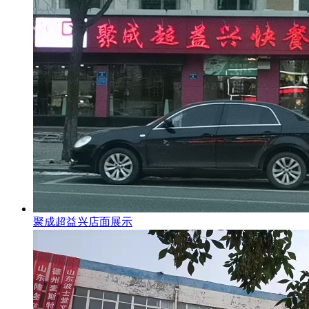
聚成超益兴店面展示