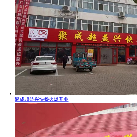
聚成超益兴快餐火爆开业