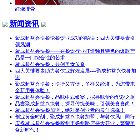
红烧排骨
新闻资讯
聚成超益兴快餐论餐饮业成功的秘诀：四大关键要素引
领风潮
聚成超益兴快餐——在餐饮行业打造独具特色的爆款产
品是一门综合性的艺术
聚成超益兴快餐，共创美食传奇
四大关键要素助力餐饮业辉煌发展----聚成超益兴快餐加
盟
聚成超益兴快餐：快捷又方便，多样又经济，为您带来
全新用餐体验！
聚成超益兴快餐，品味中式飨宴，探寻味蕾的华彩之旅
品尝聚成超益兴快餐，探寻传统美味，引领美食食尚！
聚成超益兴快餐加盟，绝对是创业者的最佳选择！
创业黄金时刻，聚成超益兴快餐加盟，与餐饮风口同行
庆祝聚成超益兴快餐胶州市扬州路店盛大开业，繁荣美
食新时代！