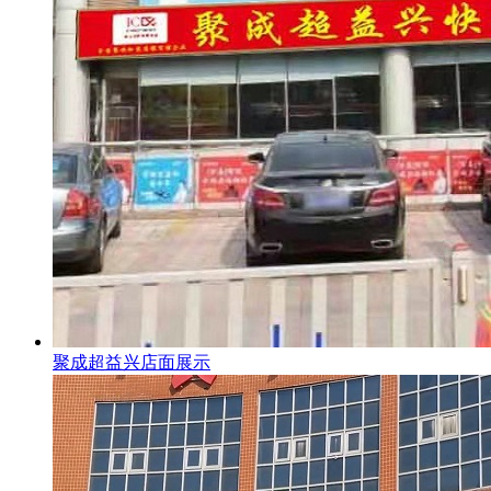
聚成超益兴店面展示