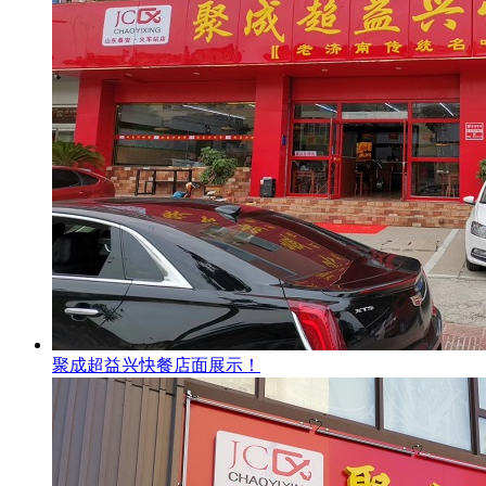
聚成超益兴快餐店面展示！