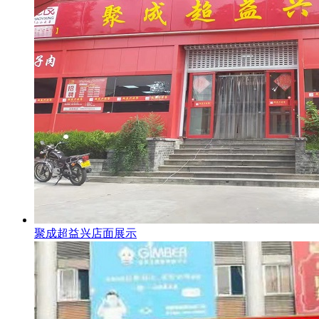
聚成超益兴店面展示