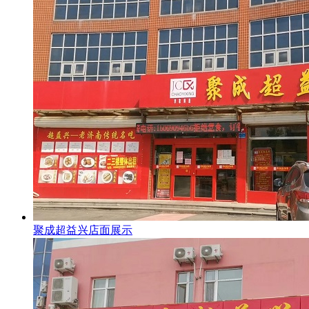
聚成超益兴店面展示