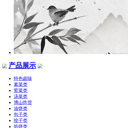
产品展示
特色卤味
素菜类
荤菜类
汤菜类
博山炸货
油饼类
包子类
饺子类
馅饼类