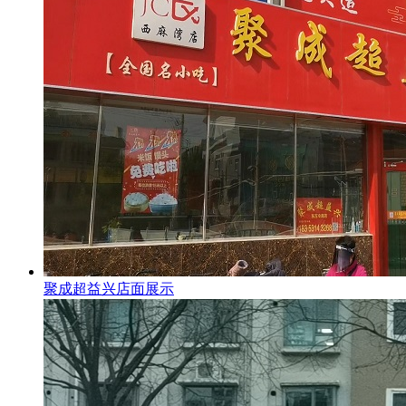
聚成超益兴店面展示