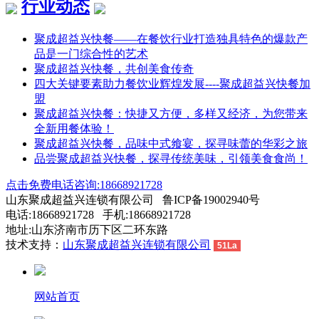
行业动态
聚成超益兴快餐——在餐饮行业打造独具特色的爆款产
品是一门综合性的艺术
聚成超益兴快餐，共创美食传奇
四大关键要素助力餐饮业辉煌发展----聚成超益兴快餐加
盟
聚成超益兴快餐：快捷又方便，多样又经济，为您带来
全新用餐体验！
聚成超益兴快餐，品味中式飨宴，探寻味蕾的华彩之旅
品尝聚成超益兴快餐，探寻传统美味，引领美食食尚！
点击免费电话咨询:18668921728
山东聚成超益兴连锁有限公司 鲁ICP备19002940号
电话:18668921728 手机:18668921728
地址:山东济南市历下区二环东路
技术支持：
山东聚成超益兴连锁有限公司
51La
网站首页