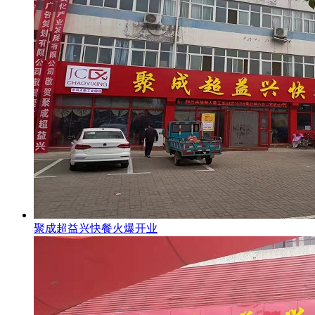
聚成超益兴快餐火爆开业