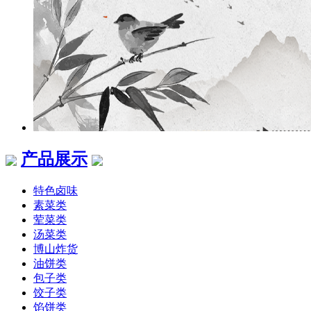
产品展示
特色卤味
素菜类
荤菜类
汤菜类
博山炸货
油饼类
包子类
饺子类
馅饼类