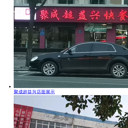
聚成超益兴店面展示