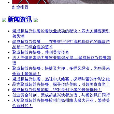
红烧排骨
新闻资讯
聚成超益兴快餐论餐饮业成功的秘诀：四大关键要素引
领风潮
聚成超益兴快餐——在餐饮行业打造独具特色的爆款产
品是一门综合性的艺术
聚成超益兴快餐，共创美食传奇
四大关键要素助力餐饮业辉煌发展----聚成超益兴快餐加
盟
聚成超益兴快餐：快捷又方便，多样又经济，为您带来
全新用餐体验！
聚成超益兴快餐，品味中式飨宴，探寻味蕾的华彩之旅
品尝聚成超益兴快餐，探寻传统美味，引领美食食尚！
聚成超益兴快餐加盟，绝对是创业者的最佳选择！
创业黄金时刻，聚成超益兴快餐加盟，与餐饮风口同行
庆祝聚成超益兴快餐胶州市扬州路店盛大开业，繁荣美
食新时代！