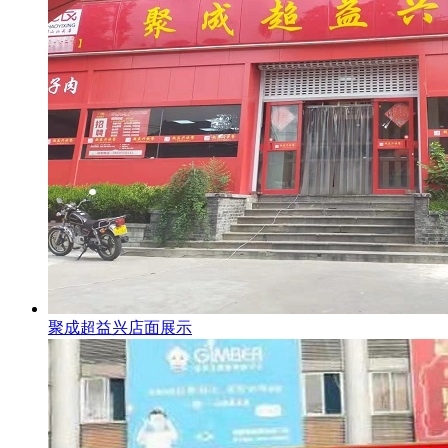
聚成超益兴店面展示