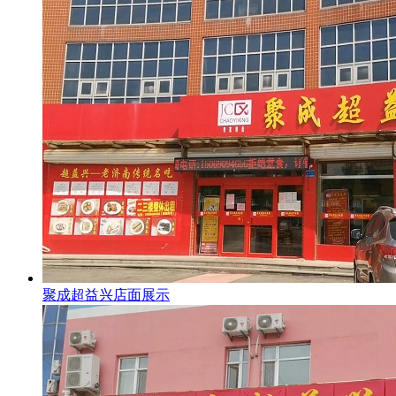
聚成超益兴店面展示