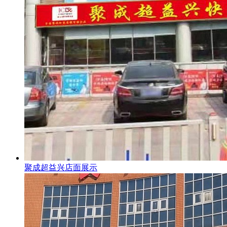
聚成超益兴店面展示