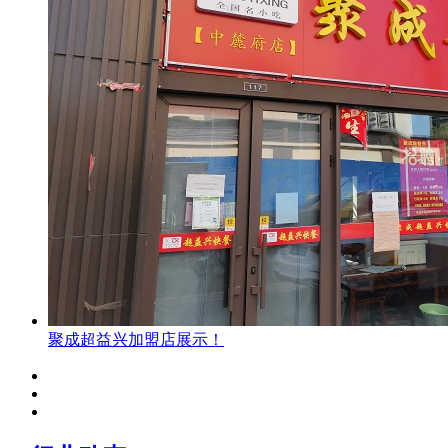
聚成超益兴加盟店展示！