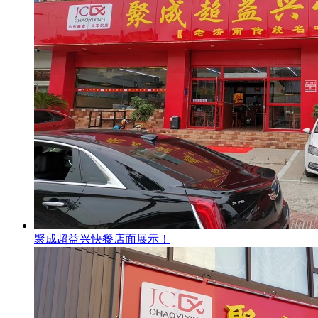
聚成超益兴快餐店面展示！