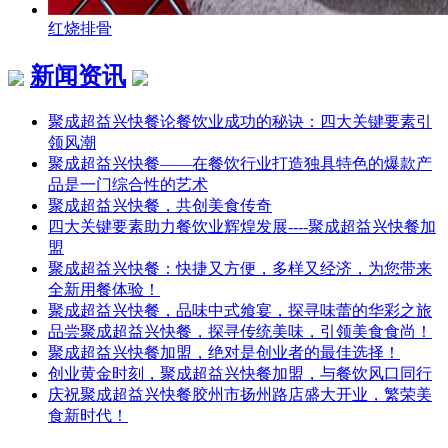
红烧排骨
新闻资讯
聚成超益兴快餐论餐饮业成功的秘诀：四大关键要素引
领风潮
聚成超益兴快餐——在餐饮行业打造独具特色的爆款产
品是一门综合性的艺术
聚成超益兴快餐，共创美食传奇
四大关键要素助力餐饮业辉煌发展----聚成超益兴快餐加
盟
聚成超益兴快餐：快捷又方便，多样又经济，为您带来
全新用餐体验！
聚成超益兴快餐，品味中式飨宴，探寻味蕾的华彩之旅
品尝聚成超益兴快餐，探寻传统美味，引领美食食尚！
聚成超益兴快餐加盟，绝对是创业者的最佳选择！
创业黄金时刻，聚成超益兴快餐加盟，与餐饮风口同行
庆祝聚成超益兴快餐胶州市扬州路店盛大开业，繁荣美
食新时代！