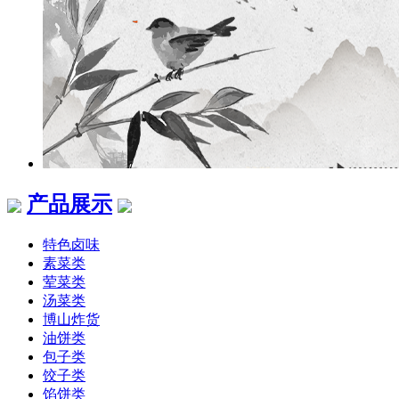
产品展示
特色卤味
素菜类
荤菜类
汤菜类
博山炸货
油饼类
包子类
饺子类
馅饼类