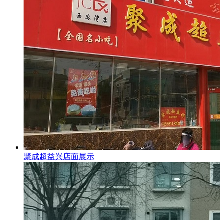
聚成超益兴店面展示