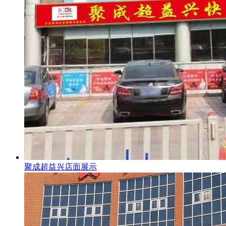
聚成超益兴店面展示