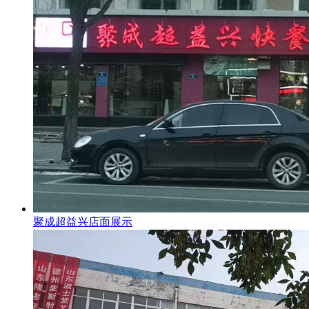
聚成超益兴店面展示