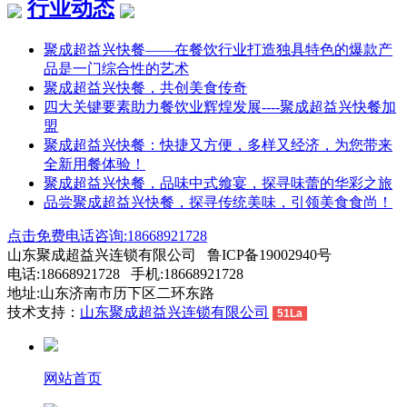
行业动态
聚成超益兴快餐——在餐饮行业打造独具特色的爆款产
品是一门综合性的艺术
聚成超益兴快餐，共创美食传奇
四大关键要素助力餐饮业辉煌发展----聚成超益兴快餐加
盟
聚成超益兴快餐：快捷又方便，多样又经济，为您带来
全新用餐体验！
聚成超益兴快餐，品味中式飨宴，探寻味蕾的华彩之旅
品尝聚成超益兴快餐，探寻传统美味，引领美食食尚！
点击免费电话咨询:18668921728
山东聚成超益兴连锁有限公司 鲁ICP备19002940号
电话:18668921728 手机:18668921728
地址:山东济南市历下区二环东路
技术支持：
山东聚成超益兴连锁有限公司
51La
网站首页