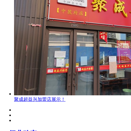
聚成超益兴加盟店展示！