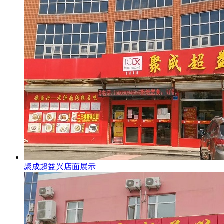
聚成超益兴店面展示