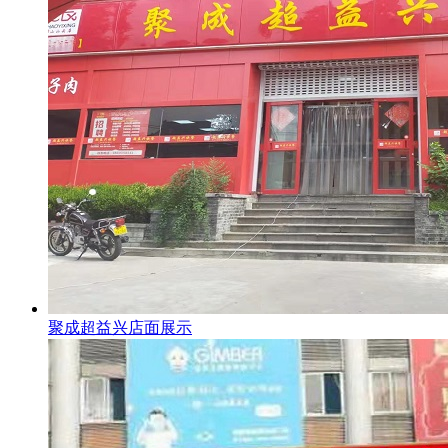
聚成超益兴店面展示