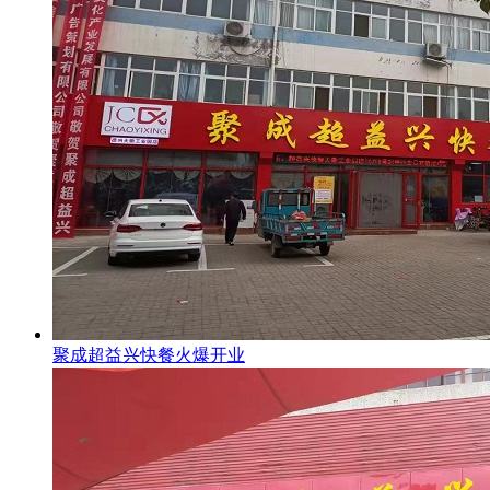
聚成超益兴快餐火爆开业