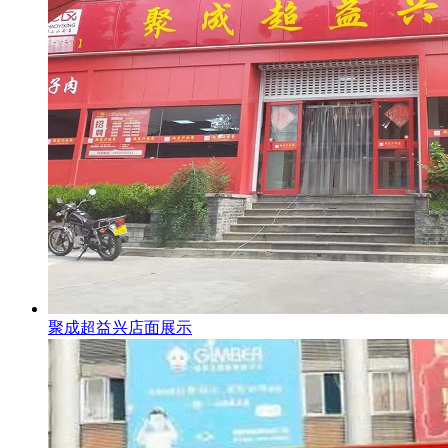
聚成超益兴店面展示