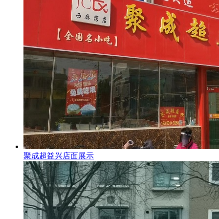
聚成超益兴店面展示