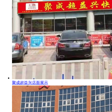
聚成超益兴店面展示