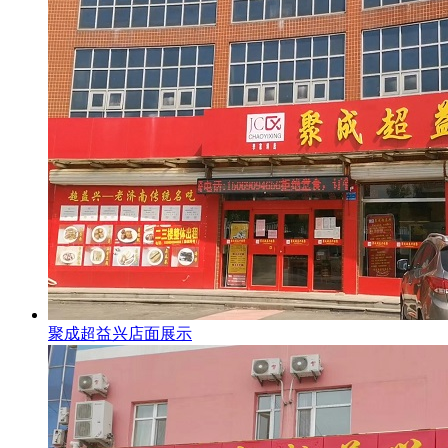
聚成超益兴店面展示