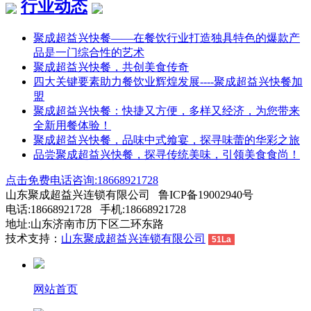
行业动态
聚成超益兴快餐——在餐饮行业打造独具特色的爆款产
品是一门综合性的艺术
聚成超益兴快餐，共创美食传奇
四大关键要素助力餐饮业辉煌发展----聚成超益兴快餐加
盟
聚成超益兴快餐：快捷又方便，多样又经济，为您带来
全新用餐体验！
聚成超益兴快餐，品味中式飨宴，探寻味蕾的华彩之旅
品尝聚成超益兴快餐，探寻传统美味，引领美食食尚！
点击免费电话咨询:18668921728
山东聚成超益兴连锁有限公司 鲁ICP备19002940号
电话:18668921728 手机:18668921728
地址:山东济南市历下区二环东路
技术支持：
山东聚成超益兴连锁有限公司
51La
网站首页