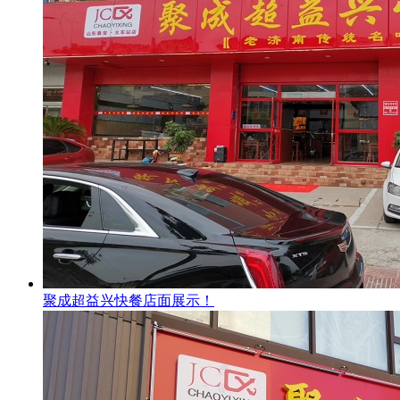
聚成超益兴快餐店面展示！