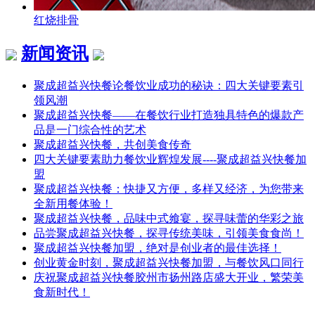
红烧排骨
新闻资讯
聚成超益兴快餐论餐饮业成功的秘诀：四大关键要素引
领风潮
聚成超益兴快餐——在餐饮行业打造独具特色的爆款产
品是一门综合性的艺术
聚成超益兴快餐，共创美食传奇
四大关键要素助力餐饮业辉煌发展----聚成超益兴快餐加
盟
聚成超益兴快餐：快捷又方便，多样又经济，为您带来
全新用餐体验！
聚成超益兴快餐，品味中式飨宴，探寻味蕾的华彩之旅
品尝聚成超益兴快餐，探寻传统美味，引领美食食尚！
聚成超益兴快餐加盟，绝对是创业者的最佳选择！
创业黄金时刻，聚成超益兴快餐加盟，与餐饮风口同行
庆祝聚成超益兴快餐胶州市扬州路店盛大开业，繁荣美
食新时代！