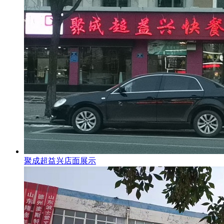
聚成超益兴店面展示