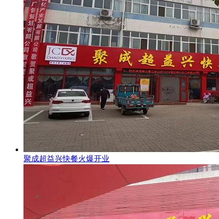
聚成超益兴快餐火爆开业