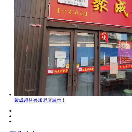
聚成超益兴加盟店展示！