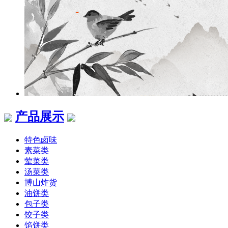
产品展示
特色卤味
素菜类
荤菜类
汤菜类
博山炸货
油饼类
包子类
饺子类
馅饼类