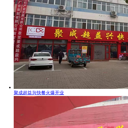
聚成超益兴快餐火爆开业