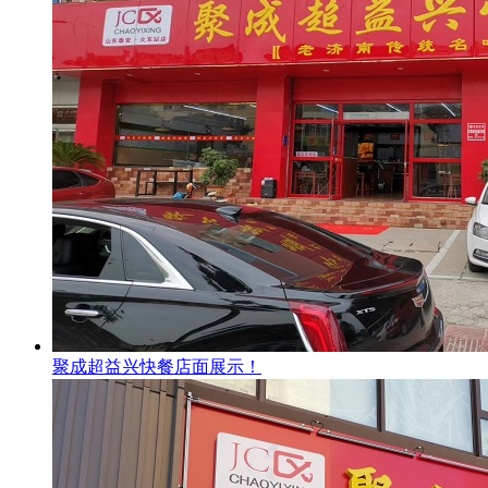
聚成超益兴快餐店面展示！