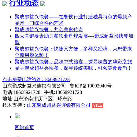
行业动态
聚成超益兴快餐——在餐饮行业打造独具特色的爆款产
品是一门综合性的艺术
聚成超益兴快餐，共创美食传奇
四大关键要素助力餐饮业辉煌发展----聚成超益兴快餐加
盟
聚成超益兴快餐：快捷又方便，多样又经济，为您带来
全新用餐体验！
聚成超益兴快餐，品味中式飨宴，探寻味蕾的华彩之旅
品尝聚成超益兴快餐，探寻传统美味，引领美食食尚！
点击免费电话咨询:18668921728
山东聚成超益兴连锁有限公司 鲁ICP备19002940号
电话:18668921728 手机:18668921728
地址:山东济南市历下区二环东路
技术支持：
山东聚成超益兴连锁有限公司
51La
网站首页