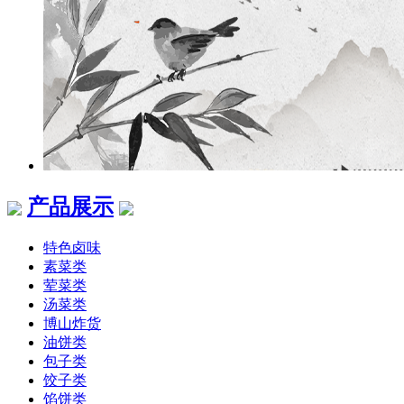
产品展示
特色卤味
素菜类
荤菜类
汤菜类
博山炸货
油饼类
包子类
饺子类
馅饼类