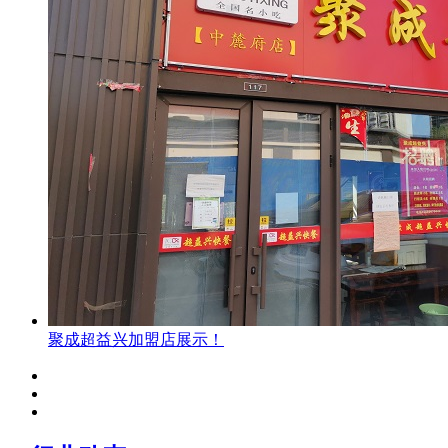
聚成超益兴加盟店展示！