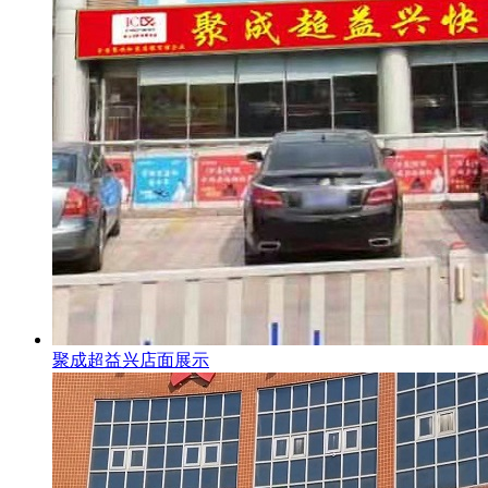
聚成超益兴店面展示