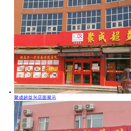
聚成超益兴店面展示