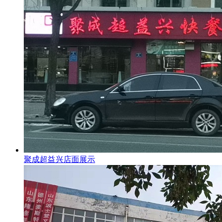
聚成超益兴店面展示