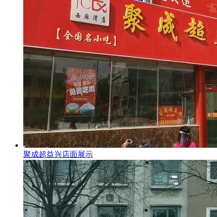
聚成超益兴店面展示