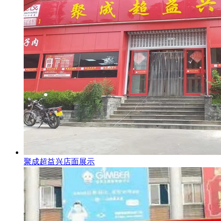
聚成超益兴店面展示