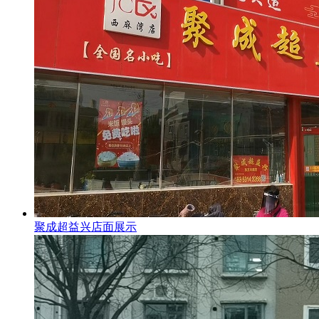
聚成超益兴店面展示