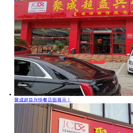
聚成超益兴快餐店面展示！