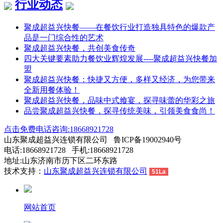
行业动态
聚成超益兴快餐——在餐饮行业打造独具特色的爆款产
品是一门综合性的艺术
聚成超益兴快餐，共创美食传奇
四大关键要素助力餐饮业辉煌发展----聚成超益兴快餐加
盟
聚成超益兴快餐：快捷又方便，多样又经济，为您带来
全新用餐体验！
聚成超益兴快餐，品味中式飨宴，探寻味蕾的华彩之旅
品尝聚成超益兴快餐，探寻传统美味，引领美食食尚！
点击免费电话咨询:18668921728
山东聚成超益兴连锁有限公司 鲁ICP备19002940号
电话:18668921728 手机:18668921728
地址:山东济南市历下区二环东路
技术支持：
山东聚成超益兴连锁有限公司
51La
网站首页