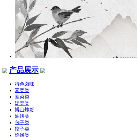
产品展示
特色卤味
素菜类
荤菜类
汤菜类
博山炸货
油饼类
包子类
饺子类
馅饼类