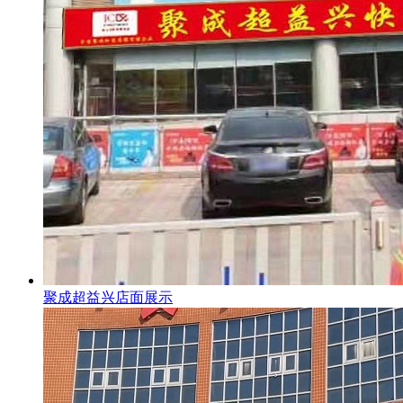
聚成超益兴店面展示