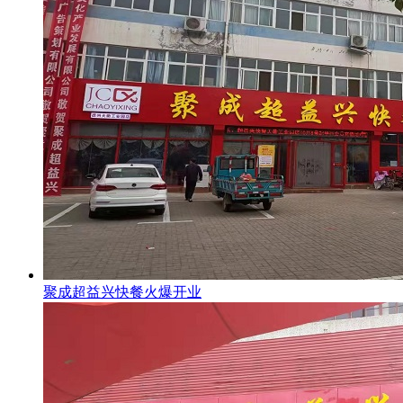
聚成超益兴快餐火爆开业