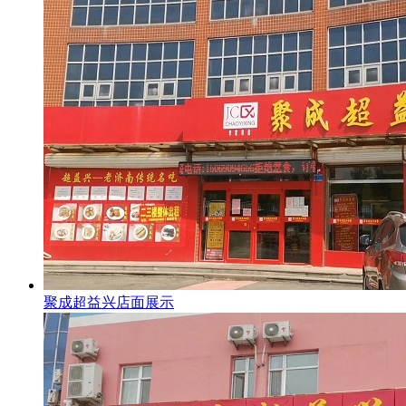
聚成超益兴店面展示