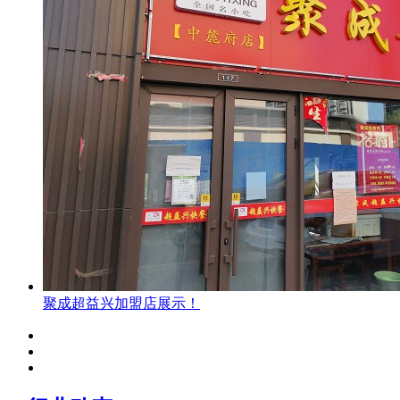
聚成超益兴加盟店展示！