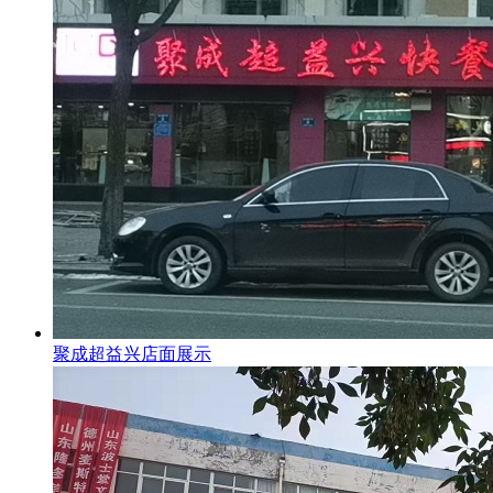
聚成超益兴店面展示