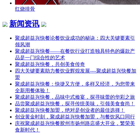
红烧排骨
新闻资讯
聚成超益兴快餐论餐饮业成功的秘诀：四大关键要素引
领风潮
聚成超益兴快餐——在餐饮行业打造独具特色的爆款产
品是一门综合性的艺术
聚成超益兴快餐，共创美食传奇
四大关键要素助力餐饮业辉煌发展----聚成超益兴快餐加
盟
聚成超益兴快餐：快捷又方便，多样又经济，为您带来
全新用餐体验！
聚成超益兴快餐，品味中式飨宴，探寻味蕾的华彩之旅
品尝聚成超益兴快餐，探寻传统美味，引领美食食尚！
聚成超益兴快餐加盟，绝对是创业者的最佳选择！
创业黄金时刻，聚成超益兴快餐加盟，与餐饮风口同行
庆祝聚成超益兴快餐胶州市扬州路店盛大开业，繁荣美
食新时代！