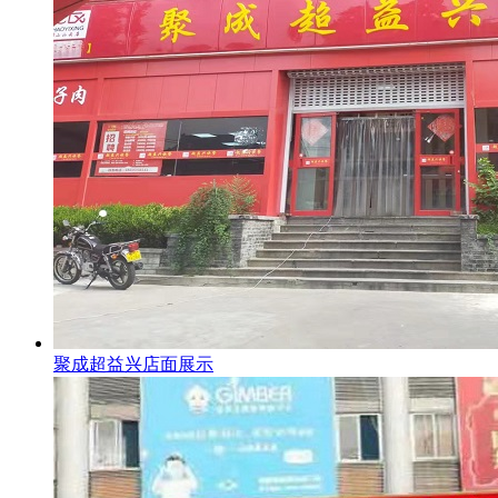
聚成超益兴店面展示