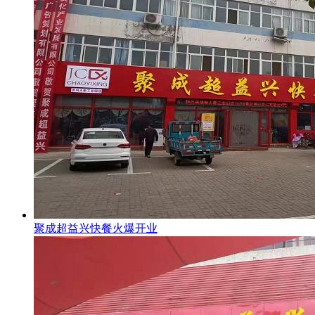
聚成超益兴快餐火爆开业