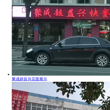
聚成超益兴店面展示