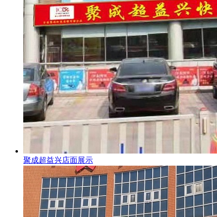
聚成超益兴店面展示