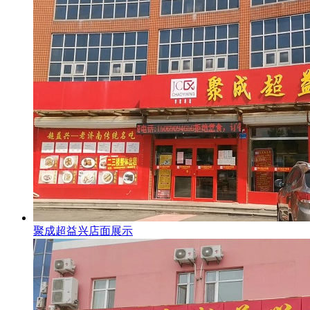
聚成超益兴店面展示