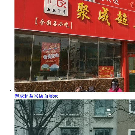
聚成超益兴店面展示