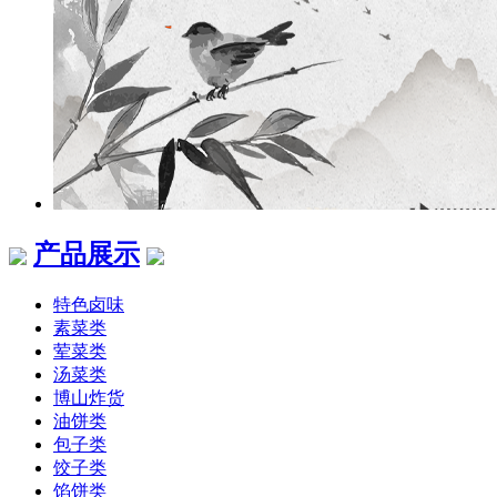
产品展示
特色卤味
素菜类
荤菜类
汤菜类
博山炸货
油饼类
包子类
饺子类
馅饼类