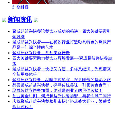
红烧排骨
新闻资讯
聚成超益兴快餐论餐饮业成功的秘诀：四大关键要素引
领风潮
聚成超益兴快餐——在餐饮行业打造独具特色的爆款产
品是一门综合性的艺术
聚成超益兴快餐，共创美食传奇
四大关键要素助力餐饮业辉煌发展----聚成超益兴快餐加
盟
聚成超益兴快餐：快捷又方便，多样又经济，为您带来
全新用餐体验！
聚成超益兴快餐，品味中式飨宴，探寻味蕾的华彩之旅
品尝聚成超益兴快餐，探寻传统美味，引领美食食尚！
聚成超益兴快餐加盟，绝对是创业者的最佳选择！
创业黄金时刻，聚成超益兴快餐加盟，与餐饮风口同行
庆祝聚成超益兴快餐胶州市扬州路店盛大开业，繁荣美
食新时代！