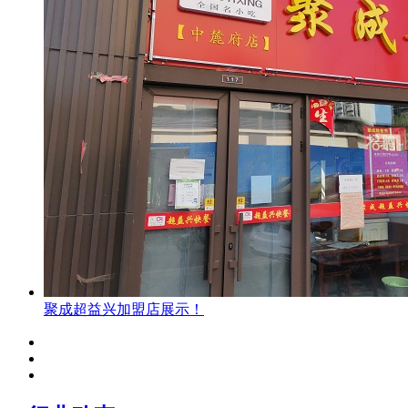
聚成超益兴加盟店展示！