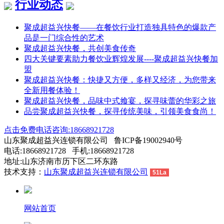
行业动态
聚成超益兴快餐——在餐饮行业打造独具特色的爆款产
品是一门综合性的艺术
聚成超益兴快餐，共创美食传奇
四大关键要素助力餐饮业辉煌发展----聚成超益兴快餐加
盟
聚成超益兴快餐：快捷又方便，多样又经济，为您带来
全新用餐体验！
聚成超益兴快餐，品味中式飨宴，探寻味蕾的华彩之旅
品尝聚成超益兴快餐，探寻传统美味，引领美食食尚！
点击免费电话咨询:18668921728
山东聚成超益兴连锁有限公司 鲁ICP备19002940号
电话:18668921728 手机:18668921728
地址:山东济南市历下区二环东路
技术支持：
山东聚成超益兴连锁有限公司
51La
网站首页