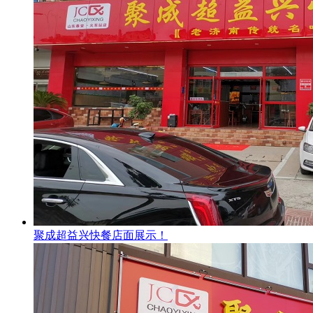
聚成超益兴快餐店面展示！