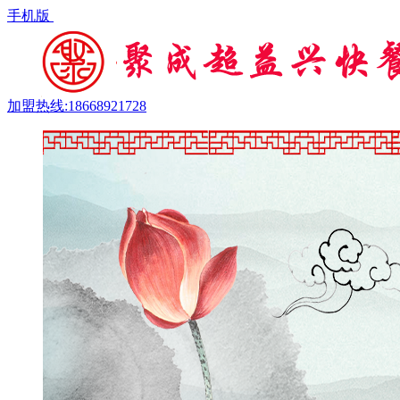
手机版
加盟热线:18668921728