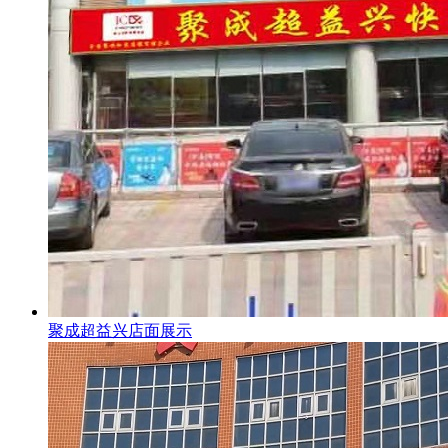
聚成超益兴店面展示