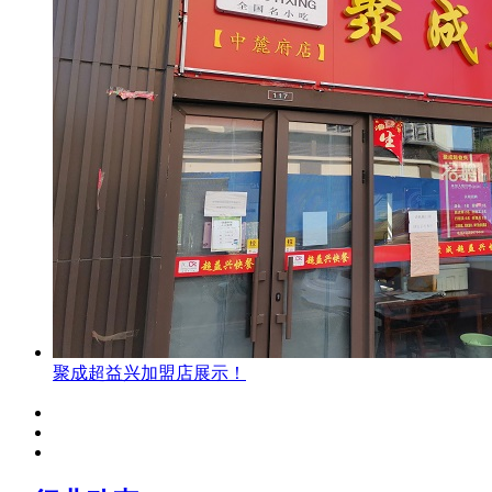
聚成超益兴加盟店展示！