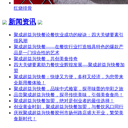
红烧排骨
新闻资讯
聚成超益兴快餐论餐饮业成功的秘诀：四大关键要素引
领风潮
聚成超益兴快餐——在餐饮行业打造独具特色的爆款产
品是一门综合性的艺术
聚成超益兴快餐，共创美食传奇
四大关键要素助力餐饮业辉煌发展----聚成超益兴快餐加
盟
聚成超益兴快餐：快捷又方便，多样又经济，为您带来
全新用餐体验！
聚成超益兴快餐，品味中式飨宴，探寻味蕾的华彩之旅
品尝聚成超益兴快餐，探寻传统美味，引领美食食尚！
聚成超益兴快餐加盟，绝对是创业者的最佳选择！
创业黄金时刻，聚成超益兴快餐加盟，与餐饮风口同行
庆祝聚成超益兴快餐胶州市扬州路店盛大开业，繁荣美
食新时代！