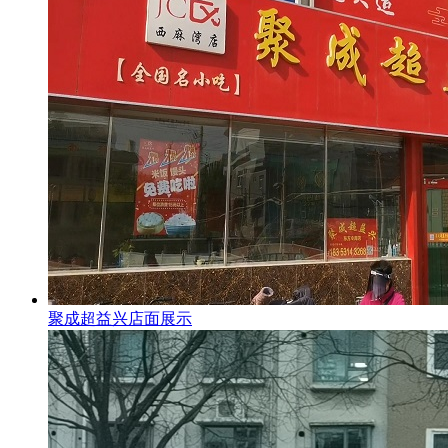
聚成超益兴店面展示