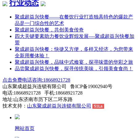
行业动态
聚成超益兴快餐——在餐饮行业打造独具特色的爆款产
品是一门综合性的艺术
聚成超益兴快餐，共创美食传奇
四大关键要素助力餐饮业辉煌发展----聚成超益兴快餐加
盟
聚成超益兴快餐：快捷又方便，多样又经济，为您带来
全新用餐体验！
聚成超益兴快餐，品味中式飨宴，探寻味蕾的华彩之旅
品尝聚成超益兴快餐，探寻传统美味，引领美食食尚！
点击免费电话咨询:18668921728
山东聚成超益兴连锁有限公司 鲁ICP备19002940号
电话:18668921728 手机:18668921728
地址:山东济南市历下区二环东路
技术支持：
山东聚成超益兴连锁有限公司
51La
网站首页