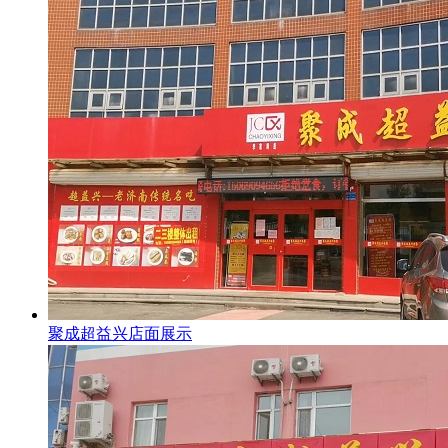
聚成超益兴店面展示