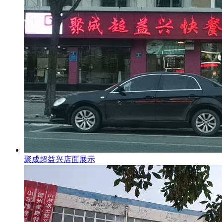
聚成超益兴店面展示