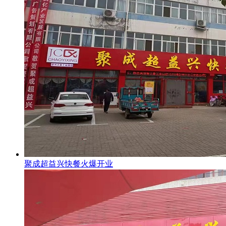
聚成超益兴快餐火爆开业