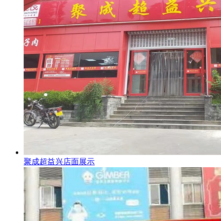
聚成超益兴店面展示