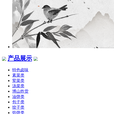
产品展示
特色卤味
素菜类
荤菜类
汤菜类
博山炸货
油饼类
包子类
饺子类
馅饼类