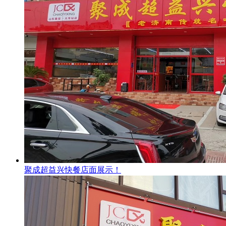
聚成超益兴快餐店面展示！