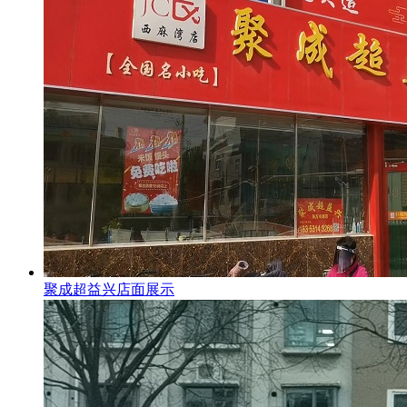
聚成超益兴店面展示