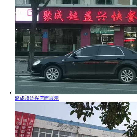
聚成超益兴店面展示