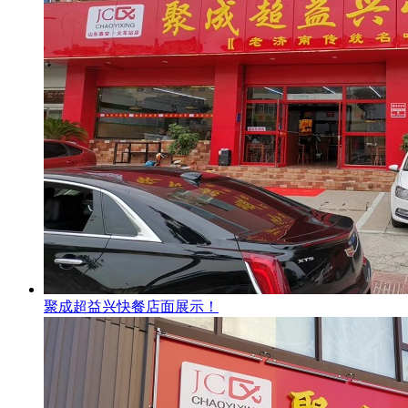
聚成超益兴快餐店面展示！