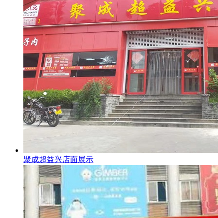
聚成超益兴店面展示