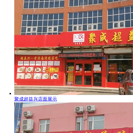
聚成超益兴店面展示