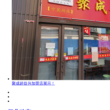
聚成超益兴加盟店展示！