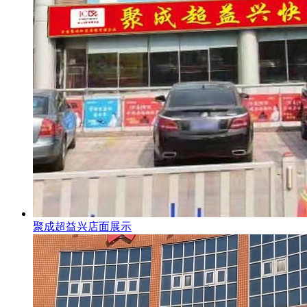
聚成超益兴店面展示