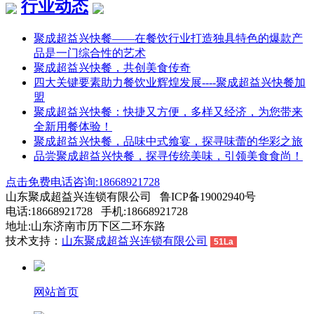
行业动态
聚成超益兴快餐——在餐饮行业打造独具特色的爆款产
品是一门综合性的艺术
聚成超益兴快餐，共创美食传奇
四大关键要素助力餐饮业辉煌发展----聚成超益兴快餐加
盟
聚成超益兴快餐：快捷又方便，多样又经济，为您带来
全新用餐体验！
聚成超益兴快餐，品味中式飨宴，探寻味蕾的华彩之旅
品尝聚成超益兴快餐，探寻传统美味，引领美食食尚！
点击免费电话咨询:18668921728
山东聚成超益兴连锁有限公司 鲁ICP备19002940号
电话:18668921728 手机:18668921728
地址:山东济南市历下区二环东路
技术支持：
山东聚成超益兴连锁有限公司
51La
网站首页