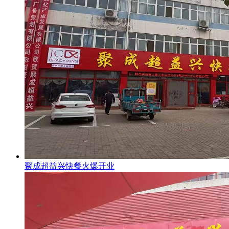
聚成超益兴快餐火爆开业