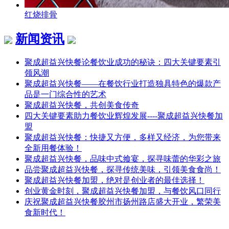
红烧排骨
新闻资讯
聚成超益兴快餐论餐饮业成功的秘诀：四大关键要素引
领风潮
聚成超益兴快餐——在餐饮行业打造独具特色的爆款产
品是一门综合性的艺术
聚成超益兴快餐，共创美食传奇
四大关键要素助力餐饮业辉煌发展----聚成超益兴快餐加
盟
聚成超益兴快餐：快捷又方便，多样又经济，为您带来
全新用餐体验！
聚成超益兴快餐，品味中式飨宴，探寻味蕾的华彩之旅
品尝聚成超益兴快餐，探寻传统美味，引领美食食尚！
聚成超益兴快餐加盟，绝对是创业者的最佳选择！
创业黄金时刻，聚成超益兴快餐加盟，与餐饮风口同行
庆祝聚成超益兴快餐胶州市扬州路店盛大开业，繁荣美
食新时代！