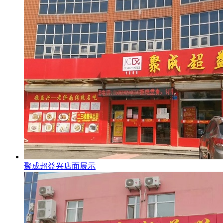
聚成超益兴店面展示