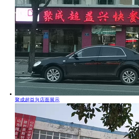
聚成超益兴店面展示