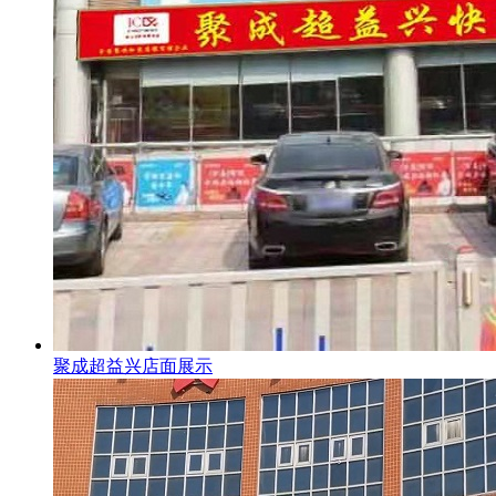
聚成超益兴店面展示