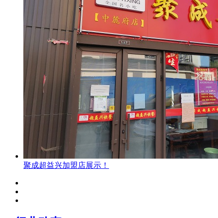
聚成超益兴加盟店展示！