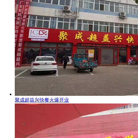
聚成超益兴快餐火爆开业