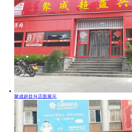
聚成超益兴店面展示