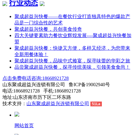
行业动态
聚成超益兴快餐——在餐饮行业打造独具特色的爆款产
品是一门综合性的艺术
聚成超益兴快餐，共创美食传奇
四大关键要素助力餐饮业辉煌发展----聚成超益兴快餐加
盟
聚成超益兴快餐：快捷又方便，多样又经济，为您带来
全新用餐体验！
聚成超益兴快餐，品味中式飨宴，探寻味蕾的华彩之旅
品尝聚成超益兴快餐，探寻传统美味，引领美食食尚！
点击免费电话咨询:18668921728
山东聚成超益兴连锁有限公司 鲁ICP备19002940号
电话:18668921728 手机:18668921728
地址:山东济南市历下区二环东路
技术支持：
山东聚成超益兴连锁有限公司
51La
网站首页