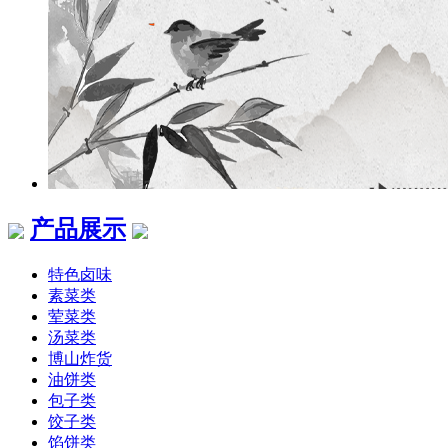
产品展示
特色卤味
素菜类
荤菜类
汤菜类
博山炸货
油饼类
包子类
饺子类
馅饼类