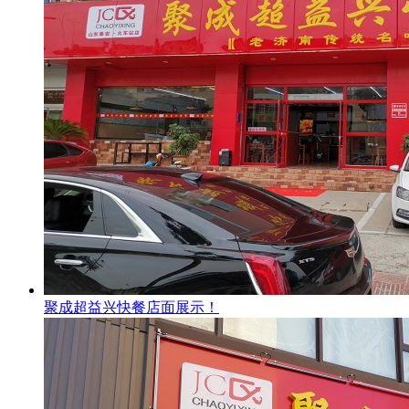
聚成超益兴快餐店面展示！