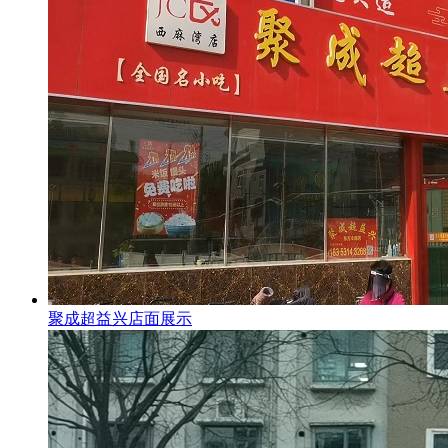
聚成超益兴店面展示