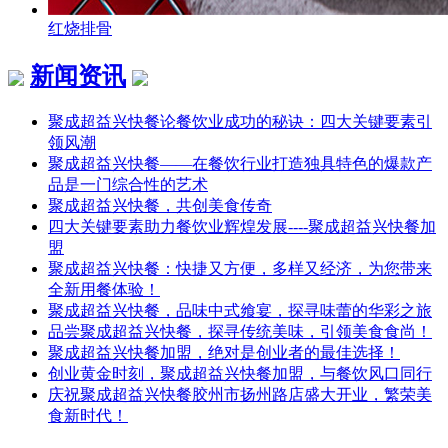
红烧排骨
新闻资讯
聚成超益兴快餐论餐饮业成功的秘诀：四大关键要素引
领风潮
聚成超益兴快餐——在餐饮行业打造独具特色的爆款产
品是一门综合性的艺术
聚成超益兴快餐，共创美食传奇
四大关键要素助力餐饮业辉煌发展----聚成超益兴快餐加
盟
聚成超益兴快餐：快捷又方便，多样又经济，为您带来
全新用餐体验！
聚成超益兴快餐，品味中式飨宴，探寻味蕾的华彩之旅
品尝聚成超益兴快餐，探寻传统美味，引领美食食尚！
聚成超益兴快餐加盟，绝对是创业者的最佳选择！
创业黄金时刻，聚成超益兴快餐加盟，与餐饮风口同行
庆祝聚成超益兴快餐胶州市扬州路店盛大开业，繁荣美
食新时代！