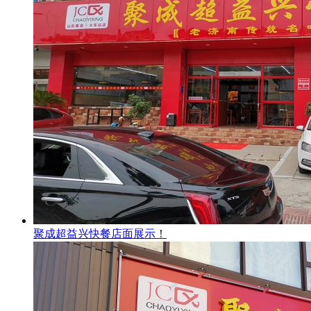
聚成超益兴快餐店面展示！