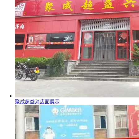
聚成超益兴店面展示