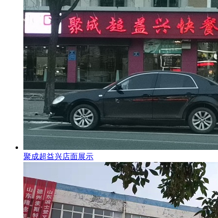
聚成超益兴店面展示