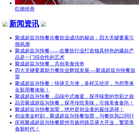
红烧排骨
新闻资讯
聚成超益兴快餐论餐饮业成功的秘诀：四大关键要素引
领风潮
聚成超益兴快餐——在餐饮行业打造独具特色的爆款产
品是一门综合性的艺术
聚成超益兴快餐，共创美食传奇
四大关键要素助力餐饮业辉煌发展----聚成超益兴快餐加
盟
聚成超益兴快餐：快捷又方便，多样又经济，为您带来
全新用餐体验！
聚成超益兴快餐，品味中式飨宴，探寻味蕾的华彩之旅
品尝聚成超益兴快餐，探寻传统美味，引领美食食尚！
聚成超益兴快餐加盟，绝对是创业者的最佳选择！
创业黄金时刻，聚成超益兴快餐加盟，与餐饮风口同行
庆祝聚成超益兴快餐胶州市扬州路店盛大开业，繁荣美
食新时代！