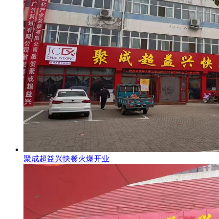
聚成超益兴快餐火爆开业