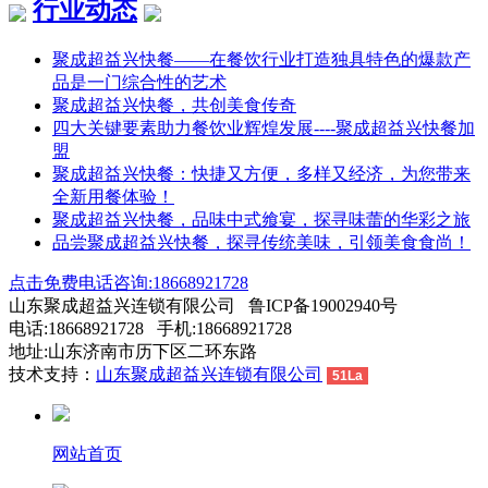
行业动态
聚成超益兴快餐——在餐饮行业打造独具特色的爆款产
品是一门综合性的艺术
聚成超益兴快餐，共创美食传奇
四大关键要素助力餐饮业辉煌发展----聚成超益兴快餐加
盟
聚成超益兴快餐：快捷又方便，多样又经济，为您带来
全新用餐体验！
聚成超益兴快餐，品味中式飨宴，探寻味蕾的华彩之旅
品尝聚成超益兴快餐，探寻传统美味，引领美食食尚！
点击免费电话咨询:18668921728
山东聚成超益兴连锁有限公司 鲁ICP备19002940号
电话:18668921728 手机:18668921728
地址:山东济南市历下区二环东路
技术支持：
山东聚成超益兴连锁有限公司
51La
网站首页