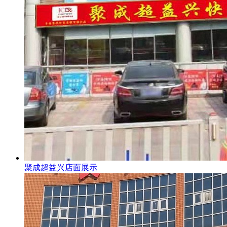
聚成超益兴店面展示