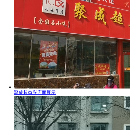
聚成超益兴店面展示