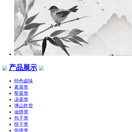
产品展示
特色卤味
素菜类
荤菜类
汤菜类
博山炸货
油饼类
包子类
饺子类
馅饼类