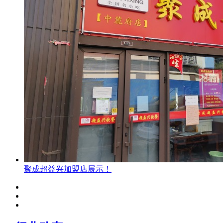
聚成超益兴加盟店展示！