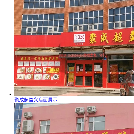
聚成超益兴店面展示