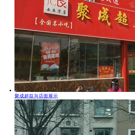
聚成超益兴店面展示