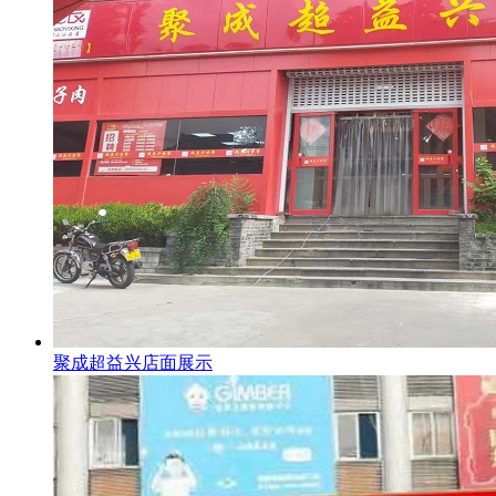
聚成超益兴店面展示