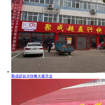
聚成超益兴快餐火爆开业