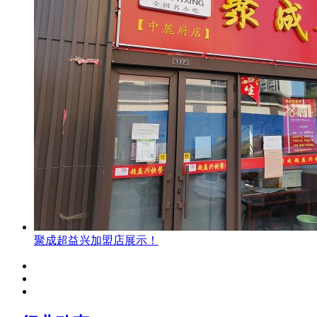
聚成超益兴加盟店展示！