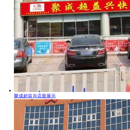
聚成超益兴店面展示