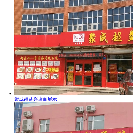
聚成超益兴店面展示