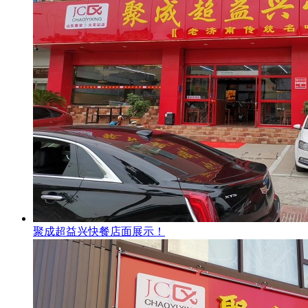
聚成超益兴快餐店面展示！