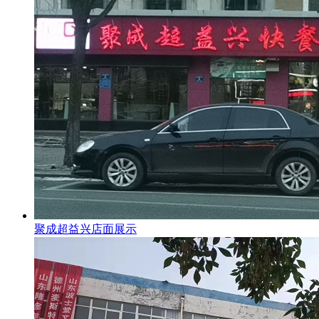
聚成超益兴店面展示