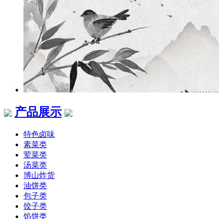
产品展示
特色卤味
素菜类
荤菜类
汤菜类
博山炸货
油饼类
包子类
饺子类
馅饼类