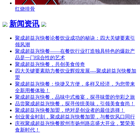
红烧排骨
新闻资讯
聚成超益兴快餐论餐饮业成功的秘诀：四大关键要素引
领风潮
聚成超益兴快餐——在餐饮行业打造独具特色的爆款产
品是一门综合性的艺术
聚成超益兴快餐，共创美食传奇
四大关键要素助力餐饮业辉煌发展----聚成超益兴快餐加
盟
聚成超益兴快餐：快捷又方便，多样又经济，为您带来
全新用餐体验！
聚成超益兴快餐，品味中式飨宴，探寻味蕾的华彩之旅
品尝聚成超益兴快餐，探寻传统美味，引领美食食尚！
聚成超益兴快餐加盟，绝对是创业者的最佳选择！
创业黄金时刻，聚成超益兴快餐加盟，与餐饮风口同行
庆祝聚成超益兴快餐胶州市扬州路店盛大开业，繁荣美
食新时代！