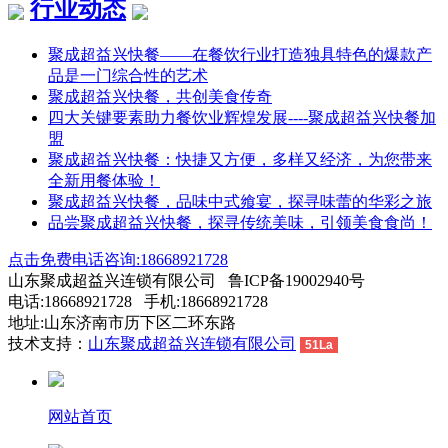
行业动态
聚成超益兴快餐——在餐饮行业打造独具特色的爆款产
品是一门综合性的艺术
聚成超益兴快餐，共创美食传奇
四大关键要素助力餐饮业辉煌发展----聚成超益兴快餐加
盟
聚成超益兴快餐：快捷又方便，多样又经济，为您带来
全新用餐体验！
聚成超益兴快餐，品味中式飨宴，探寻味蕾的华彩之旅
品尝聚成超益兴快餐，探寻传统美味，引领美食食尚！
点击免费电话咨询:18668921728
山东聚成超益兴连锁有限公司 鲁ICP备19002940号
电话:18668921728 手机:18668921728
地址:山东济南市历下区二环东路
技术支持：
山东聚成超益兴连锁有限公司
51La
网站首页